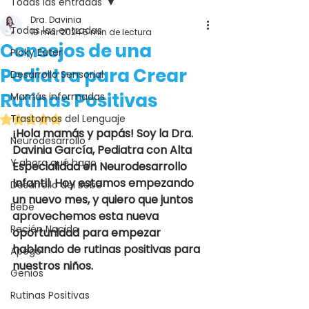
Todas las entradas
Dra. Davinia
Todas las entradas
19 mar 2024
5 min de lectura
Consejos de una
Picky Eater
Pediatra para Crear
Desarrollo Sensorial
Rutinas Positivas
Mamás informadas
Obtuvo NaN de 5 estrellas.
Trastornos del Lenguaje
¡Hola mamás y papás! Soy la Dra. 
Neurodesarrollo
Davinia García, Pediatra con Alta 
Y ahora qué hago
Especialidad en Neurodesarrollo 
Infantil. Hoy estamos empezando 
Desarrollo del Bebé
un nuevo mes, y quiero que juntos 
Bebé
aprovechemos esta nueva 
Recién Nacido
oportunidad para empezar 
hablando de rutinas positivas para 
Apego
nuestros niños.
Genios
Rutinas Positivas