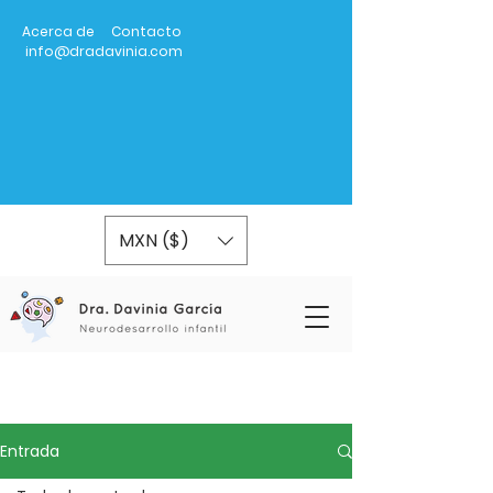
Acerca de
Contacto
info@dradavinia.com
MXN ($)
Entrada