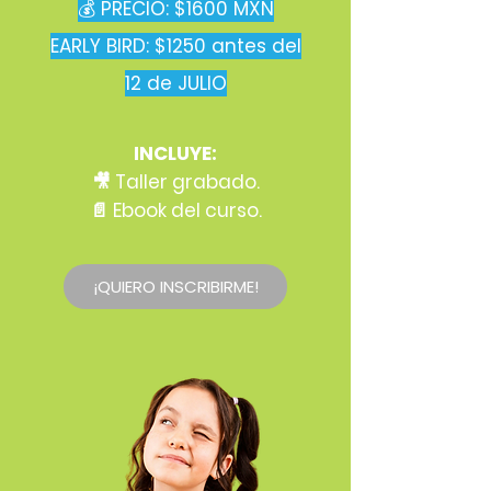
💰 PRECIO: $1600 MXN
EARLY BIRD: $1250 antes del
12 de JULIO
INCLUYE:
🎥 Taller grabado.
📄 Ebook del curso.
¡QUIERO INSCRIBIRME!