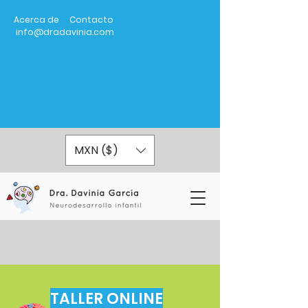
Acerca de
Contacto
info@dradavinia.com
MXN ($)
TALLER ONLINE