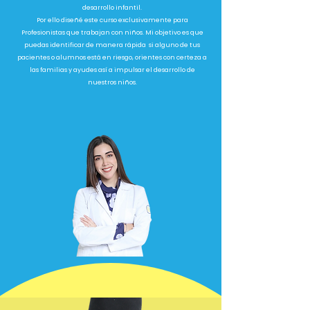
desarrollo infantil.
Por ello diseñé este curso exclusivamente para
Profesionistas que trabajan con niños. Mi objetivo es que
puedas identificar de manera rápida si alguno de tus
pacientes o alumnos está en riesgo, orientes con certeza a
las familias y ayudes así a impulsar el desarrollo de
nuestros niños.