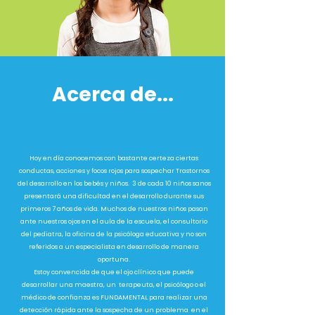
Acerca de...
Hoy en día conocemos con bastante certeza ciertas
conductas, acciones y focos rojos para sospechar Trastornos
del desarrollo en los bebés y niños. 3 de cada 10 niños sanos
presentará una dificultad en el desarrollo durante sus
primeros 7 años de vida. Muchos de nuestros niños pasan
ante nuestros ojos en el aula de la escuela, el consultorio
del pediatra, la oficina de la psicóloga educativa y no son
referidos a un especialista en desarrollo de manera
oportuna.
Estoy convencida de que el ojo clínico que puede
desarrollar una maestra, un terapeuta, el psicólogo o el
médico de confianza es FUNDAMENTAL para realizar una
detección rápida ante la sospecha de un problema en el