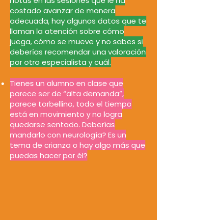
notas en las sesiones que le ha
costado avanzar de manera
adecuada, hay algunos datos que te
llaman la atención sobre cómo
juega, cómo se mueve y no sabes si
deberías recomendar una valoración
por otro especialista y cuál.
Tienes un alumno en clase que
parece ser de “alta demanda”,
parece torbellino, todo el tiempo
está en movimiento y no logra
quedarse sentado. Deberías
mandarlo con neurología? Es un
tema de crianza o hay algo más que
puedas hacer por él?