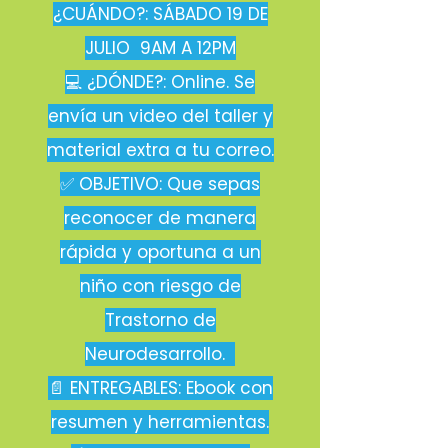
¿CUÁNDO?: SÁBADO 19 DE
JULIO 9AM A 12PM
​​💻 ¿DÓNDE?: Online. Se
envía un video del taller y
material extra a tu correo.
✅ OBJETIVO: Que sepas
reconocer de manera
rápida y oportuna a un
niño con riesgo de
Trastorno de
Neurodesarrollo.
📄 ENTREGABLES: Ebook con
resumen y herramientas.