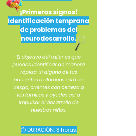
¡Primeros signos!
Identificación temprana
de problemas del
neurodesarrollo.
El objetivo del taller es que
puedas identificar de manera
rápida si alguno de tus
pacientes o alumnos está en
riesgo, orientes con certeza a
las familias y ayudes así a
impulsar el desarrollo de
nuestros niños.
⏱ DURACIÓN: 3 horas.