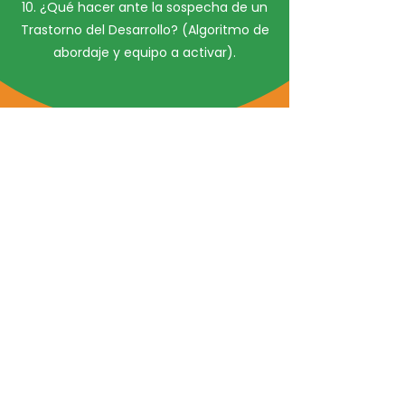
10. ¿Qué hacer ante la sospecha de un
Trastorno del Desarrollo? (Algoritmo de
abordaje y equipo a activar).
Preguntas
frecuentes
¿La sesión es
grabada?
Sí, es grabada e incluye un