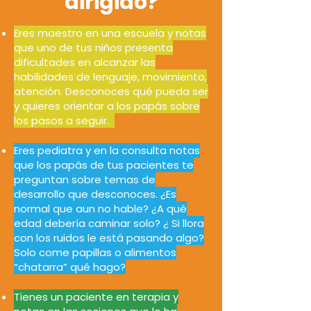
dirigido?
Eres maestro en una escuela y notas
que uno de tus niños presenta
dificultades en alcanzar las
habilidades de lenguaje, movimiento,
atención. Desconoces qué pueda ser
y quieres orientar a los papás sobre
los pasos a seguir.
Eres pediatra y en la consulta notas
que los papás de tus pacientes te
preguntan sobre temas de
desarrollo que desconoces. ¿Es
normal que aun no hable? ¿A qué
edad debería caminar solo? ¿ Si llora
con los ruidos le está pasando algo?
Solo come papillas o alimentos
“chatarra” qué hago?
Tienes un paciente en terapia y