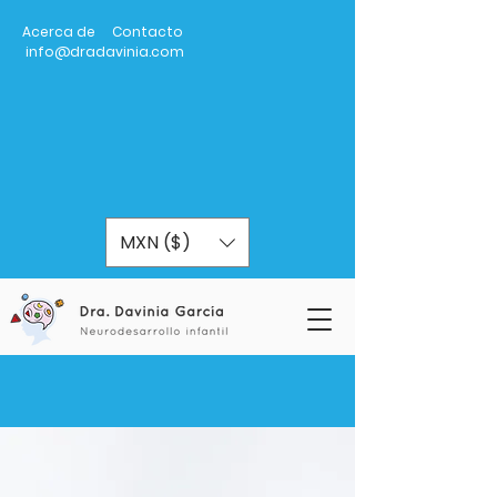
Acerca de
Contacto
info@dradavinia.com
MXN ($)