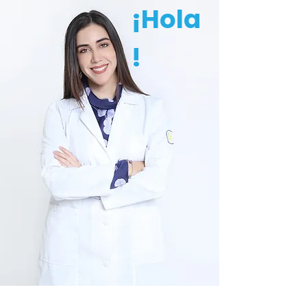
¡Hola
!