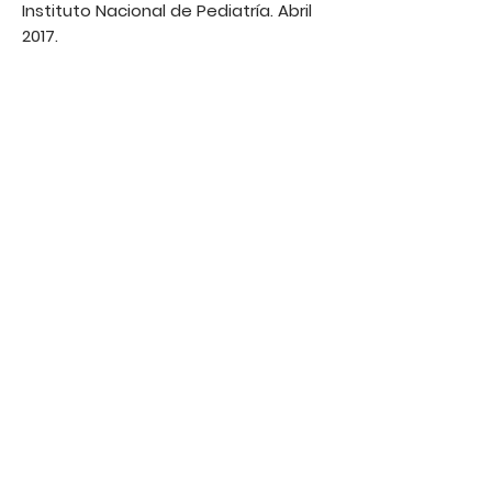
Instituto Nacional de Pediatría. Abril
2017.
Certificación en HAES (Health at
every size) Junio 2017
Diplomado en niños sobresalientes.
Amexpas. Marzo-Octubre 2019.
SOS approach to feeding para niños
con dificultad en alimentación.
Septiembre 2020.
101 Floortime DIR. Diciembre 2020
Integración sensorial en bebés y
niños pequeños de Ayres. AMIS Mayo
2021
Diplomado en Autismo. Luna Autismo
Abril 2021