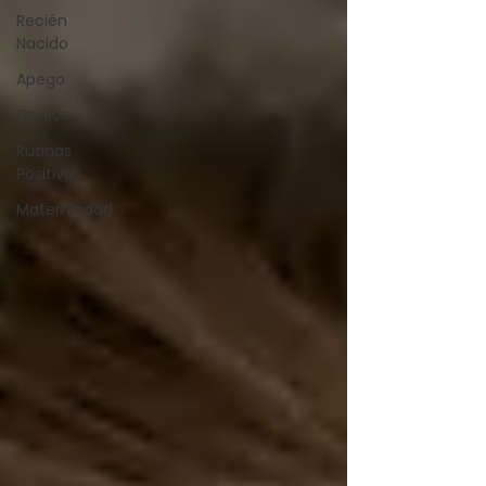
Recién
Nacido
Apego
Genios
Rutinas
Positivas
Maternindad