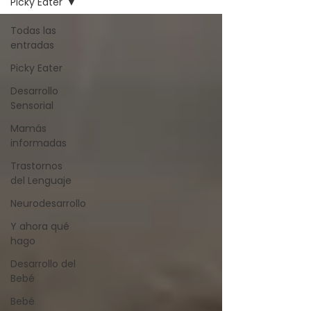
Picky Eater
Todas las
entradas
Picky Eater
Desarrollo
Sensorial
Mamás
informadas
Trastornos
del Lenguaje
Neurodesarrollo
Y ahora qué
hago
Desarrollo del
Bebé
Bebé