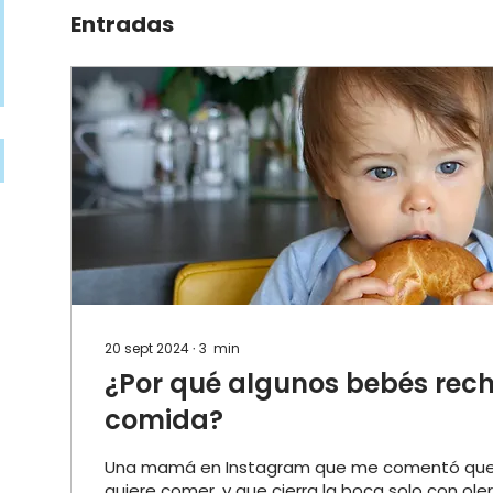
Entradas
20 sept 2024
∙
3
min
¿Por qué algunos bebés rec
comida?
Una mamá en Instagram que me comentó que
quiere comer, y que cierra la boca solo con ole