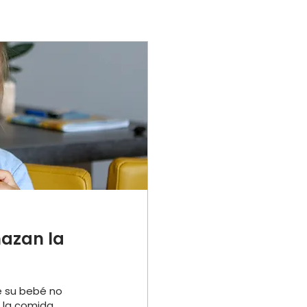
hazan la
 su bebé no
r la comida.