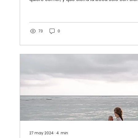
73
0
27 may 2024
∙
4
min